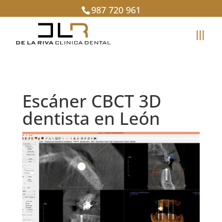
987 720 961
Escáner CBCT 3D
dentista en León