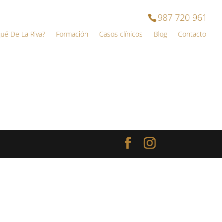
987 720 961
qué De La Riva?
Formación
Casos clínicos
Blog
Contacto