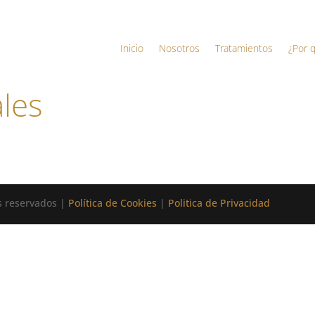
Inicio
Nosotros
Tratamientos
¿Por 
les
os reservados |
Política de Cookies
|
Politica de Privacidad