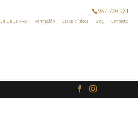
987 720 961
qué De La Riva?
Formación
Casos clínicos
Blog
Contacto