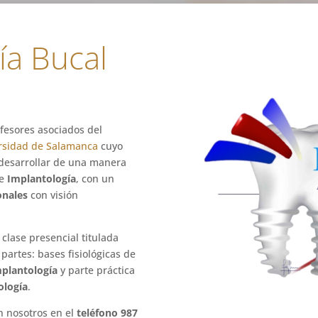
ía Bucal
fesores asociados del
rsidad de Salamanca
cuyo
desarrollar de una manera
e
Implantología
, con un
onales
con visión
clase presencial titulada
partes: bases fisiológicas de
mplantología
y parte práctica
ología
.
n nosotros en el
teléfono 987