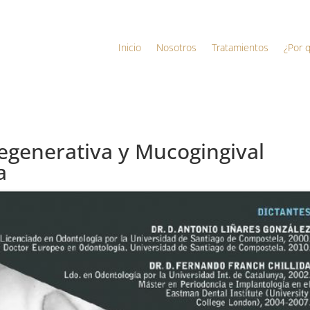
Inicio
Nosotros
Tratamientos
¿Por 
egenerativa y Mucogingival
a