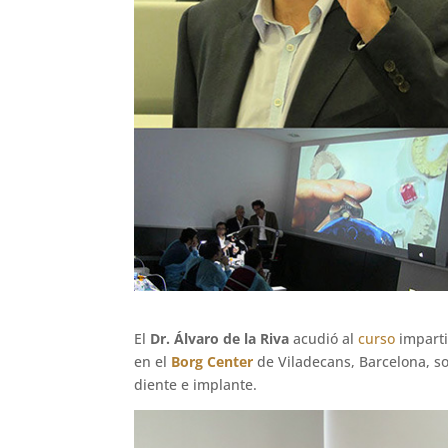
El
Dr. Álvaro de la Riva
acudió al
curso
imparti
en el
Borg Center
de Viladecans, Barcelona, so
diente e implante.