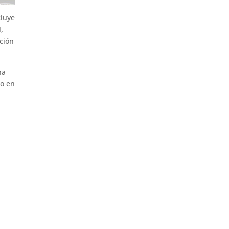
cluye
,
ción
na
zo en