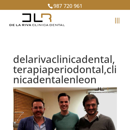
987 720 961
delarivaclinicadental,
terapiaperiodontal,cli
nicadentalenleon