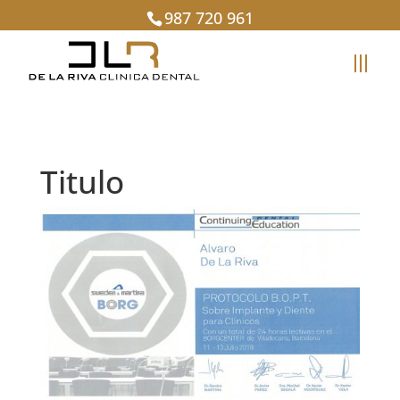
987 720 961
Titulo