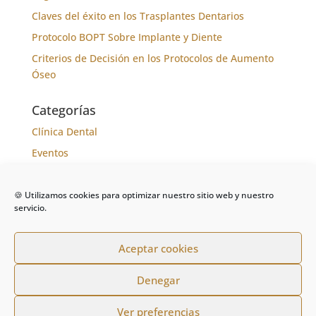
Claves del éxito en los Trasplantes Dentarios
Protocolo BOPT Sobre Implante y Diente
Criterios de Decisión en los Protocolos de Aumento
Óseo
Categorías
Clínica Dental
Eventos
Formación
Noticias
🍪 Utilizamos cookies para optimizar nuestro sitio web y nuestro
servicio.
Tratamientos
Aceptar cookies
Denegar
De la Riva - Clínica Dental | Todos los derechos
Ver preferencias