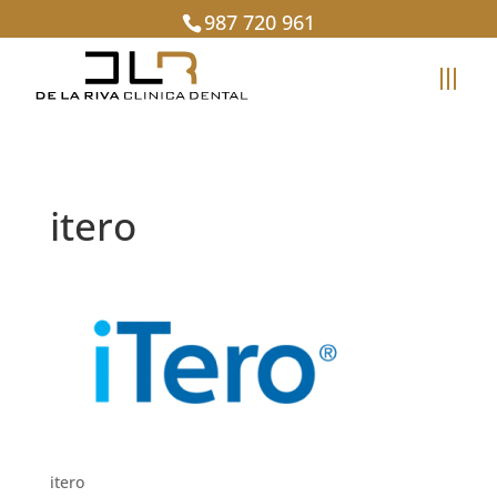
987 720 961
itero
itero