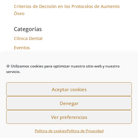
Criterios de Decisión en los Protocolos de Aumento
Óseo
Categorías
Clínica Dental
Eventos
Formación
Noticias
🍪 Utilizamos cookies para optimizar nuestro sitio web y nuestro
servicio.
Tratamientos
Aceptar cookies
Denegar
De la Riva - Clínica Dental | Todos los derechos
Ver preferencias
reservados |
Política de Cookies
|
Politica de
Privacidad
Política de cookies
Política de Privacidad