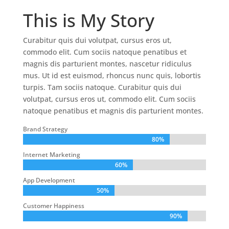
This is My Story
Curabitur quis dui volutpat, cursus eros ut,
commodo elit. Cum sociis natoque penatibus et
magnis dis parturient montes, nascetur ridiculus
mus. Ut id est euismod, rhoncus nunc quis, lobortis
turpis. Tam sociis natoque. Curabitur quis dui
volutpat, cursus eros ut, commodo elit. Cum sociis
natoque penatibus et magnis dis parturient montes.
Brand Strategy
80%
80%
Internet Marketing
60%
60%
App Development
50%
50%
Customer Happiness
90%
90%