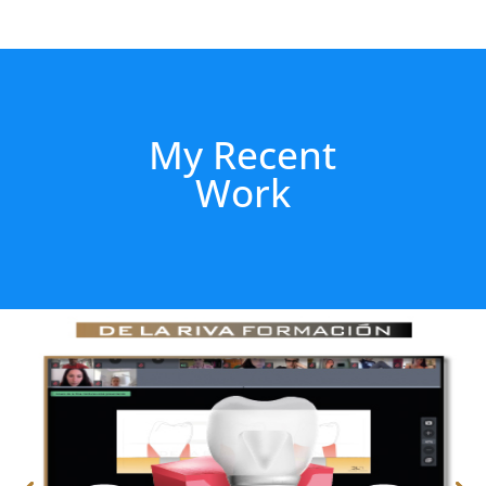
My Recent
Work