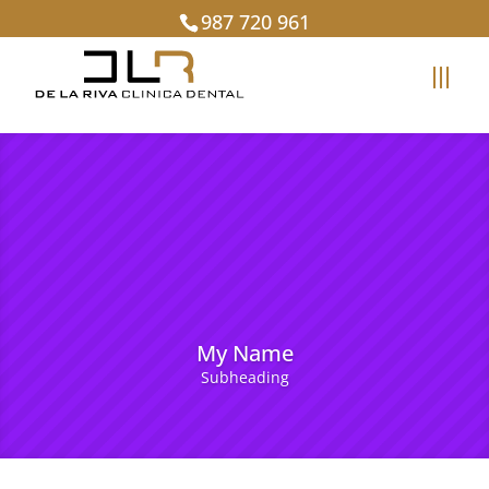
987 720 961
My Name
Subheading